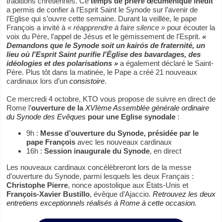
traditions chrétiennes. Ce
temps de prière œcuménique inédit
a permis de confier à l’Esprit Saint le Synode sur l’avenir de
l’Eglise qui s’ouvre cette semaine. Durant la veillée, le pape
François a invité à
« réapprendre à faire silence »
pour écouter la
voix du Père, l'appel de Jésus et le gémissement de l'Esprit.
«
Demandons que le Synode soit un kairós de fraternité, un
lieu où l'Esprit Saint purifie l'Église des bavardages, des
idéologies et des polarisations »
a également déclaré le Saint-
Père. Plus tôt dans la matinée, le Pape a créé 21 nouveaux
cardinaux lors d’un
consistoire
.
Ce mercredi 4 octobre, KTO vous propose de suivre en direct de
Rome l’
ouverture de la
XVIème Assemblée générale ordinaire
du Synode des Evêques
pour une Eglise synodale
:
9h :
Messe d’ouverture du Synode, présidée par le
pape François
avec les nouveaux cardinaux
16h :
Session inaugurale du Synode
, en direct
Les nouveaux cardinaux concélèbreront lors de la messe
d’ouverture du Synode, parmi lesquels les deux Français :
Christophe Pierre
, nonce apostolique aux États-Unis et
François-Xavier Bustillo
, évêque d’Ajaccio.
Retrouvez les deux
entretiens exceptionnels réalisés à Rome à cette occasion.