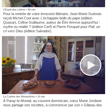
L’Esprit des Lettres
• 90 min
Pour la rentrée de votre émission littéraire, Jean-Marie Guénois
reçoit Michel Cool avec
L'échappée belle du pape
(édition
Quasar), Céline Guillaume, auteur de
Être femme aujourd'hui :
mythe ou réalité ?
(édition Cerf) et Pierre Fesquet pour
Piaf, un
cri vers Dieu
(édition Salvador).
La Cuisine des Monastères
• 14 min
À Paray-le-Monial, au couvent dominicain, sœur Marie Jordane
nous partage ses recettes, à commencer par son « Gâteau des